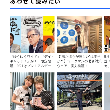
あわせて読みたい
『ゆうゆうワイド』『デイ・
【“着たほうが涼しい”は本当
8
キャッチ！』が１日限定復
か？】ワークマンの暑さ対策
送
活。9/21はプレミアムデー
ウェア、実力検証！
カ