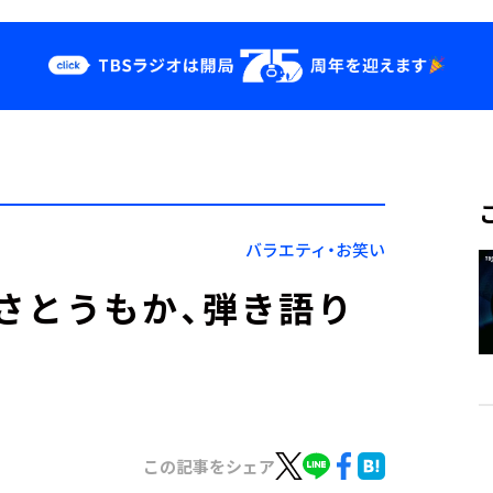
クス
イベント・グッ
ズ
st
YouTube
せ
会社情報
バラエティ・お笑い
さとうもか、弾き語り
この記事をシェア