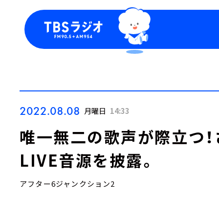
今日の番組表
トピッ
週間番組表
TBS
Podca
お知ら
2022.08.08
月曜日
14:33
唯一無二の歌声が際立つ！
LIVE音源を披露。
アフター6ジャンクション2