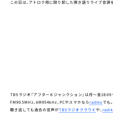
この日は、アトロク用に録り卸した弾き語りライブ音源
TBSラジオ『アフター６ジャンクション』は月～金18:00～
FM90.5MHz、AM954kHz、PCやスマホなら
radiko
でも
聴き逃しても過去の音声が
TBSラジオクラウド
や、
rad