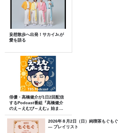
妄想散歩へ出発！サカイJr.が
愛を語る
俳優・高橋健介が1日2回配信
するPodcast番組『高橋健介
のえ～えむぴ～えむ』始まり
ます
2026年８月2日（日）純喫茶もぐもぐ
― プレイリスト