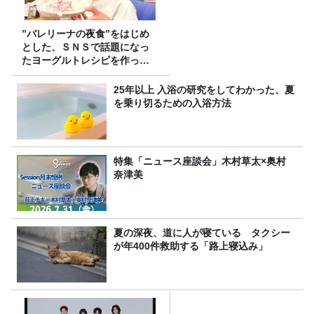
”バレリーナの夜食”をはじめ
とした、ＳＮＳで話題になっ
たヨーグルトレシピを作って
みた！
25年以上 入浴の研究をしてわかった、夏
を乗り切るための入浴方法
特集「ニュース座談会」木村草太×奥村
奈津美
夏の深夜、道に人が寝ている タクシー
が年400件救助する「路上寝込み」