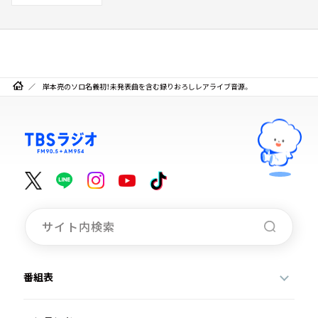
岸本亮のソロ名義初！未発表曲を含む録りおろしレアライブ音源。
番組表