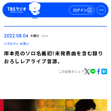
ログイン
マイページ
2022.08.04
木曜日
14:33
新規会員登録
ログイン
バラエティ・お笑い
岸本亮のソロ名義初！未発表曲を含む録り
おろしレアライブ音源。
この記事をシェア
今日の番組表
週間番組表
トピックス
TBS Podcast