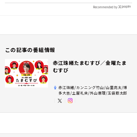
Recommended by
この記事の番組情報
赤江珠緒たまむすび／金曜たま
むすび
赤江珠緒/カンニング竹山/山里亮太/博
多大吉/土屋礼央/外山惠理/玉袋筋太郎