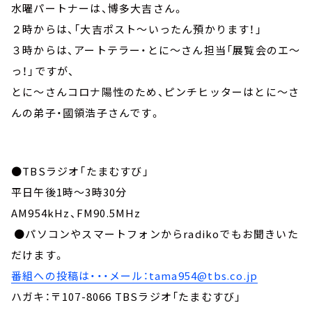
水曜パートナーは、博多大吉さん。
２時からは、「大吉ポスト～いったん預かります！」
３時からは、アートテラー・とに～さん担当「展覧会のエ～
っ！」ですが、
とに～さんコロナ陽性のため、ピンチヒッターはとに～さ
んの弟子・國領浩子さんです。
●TBSラジオ「たまむすび」
平日午後1時～3時30分
AM954kHz、FM90.5MHz
●パソコンやスマートフォンからradikoでもお聞きいた
だけます。
番組への投稿は・・・メール：tama954@tbs.co.jp
ハガキ：〒107-8066 TBSラジオ「たまむすび」