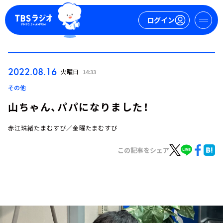
ログイン
マイページ
2022.08.16
火曜日
14:33
新規会員登録
ログイン
その他
山ちゃん、パパになりました！
赤江珠緒たまむすび／金曜たまむすび
この記事をシェア
今日の番組表
週間番組表
トピックス
TBS Podcast