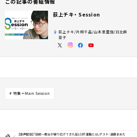
この記事の番組情報
荻上チキ・ Session
荻上チキ/片桐千晶/山本恵里伽/日比麻
音子
# 特集＝Main Session
【音声配信】「旧統一教会が繰り広げてきた反LGBT運動とは」ゲスト：遠藤まめた