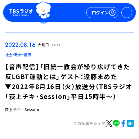
ログイン
マイページ
2022.08.16
火曜日
14:33
新規会員登録
ログイン
社会・政治・経済
【音声配信】「旧統一教会が繰り広げてきた
反LGBT運動とは」ゲスト：遠藤まめた
▼2022年8月16日（火）放送分（TBSラジオ
「荻上チキ・Session」平日15時半～）
荻上チキ・ Session
今日の番組表
週間番組表
この記事をシェア
トピックス
TBS Podcast