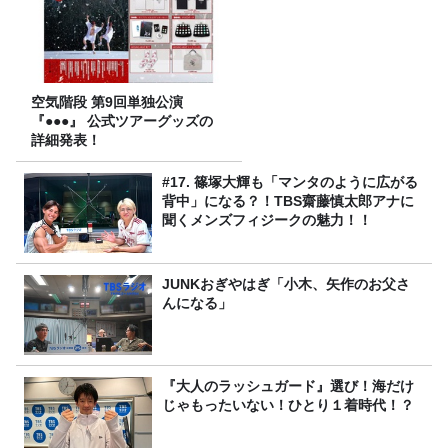
空気階段 第9回単独公演
『●●●』 公式ツアーグッズの
詳細発表！
#17. 篠塚大輝も「マンタのように広がる
背中」になる？！TBS齋藤慎太郎アナに
聞くメンズフィジークの魅力！！
JUNKおぎやはぎ「小木、矢作のお父さ
んになる」
『大人のラッシュガード』選び！海だけ
じゃもったいない！ひとり１着時代！？