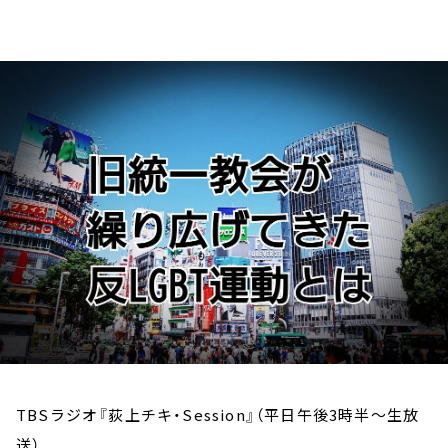
お知らせ
イベント・グッズ
YouTube
会社情報
TBSラジオ『荻上チキ・Session』（平日午後3時半～生放
送）