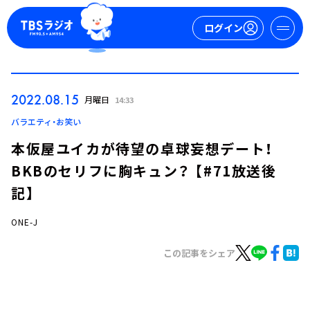
ログイン
マイページ
2022.08.15
月曜日
14:33
新規会員登録
ログイン
バラエティ・お笑い
本仮屋ユイカが待望の卓球妄想デート！
BKBのセリフに胸キュン？ 【#71放送後
記】
ONE-J
今日の番組表
この記事をシェア
週間番組表
トピックス
TBS Podcast