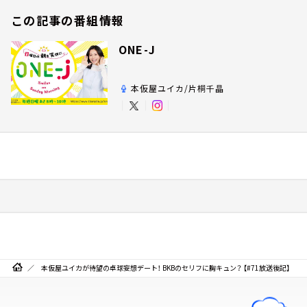
この記事の番組情報
ONE-J
本仮屋ユイカ/片桐千晶
本仮屋ユイカが待望の卓球妄想デート！ BKBのセリフに胸キュン？ 【#71放送後記】