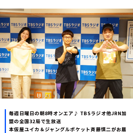
お知らせ
イベント・グッズ
YouTube
会社情報
毎週日曜日の朝8時オンエア♪ TBSラジオ他JRN加
盟の全国32局で生放送
本仮屋ユイカ＆ジャングルポケット斉藤慎二がお届