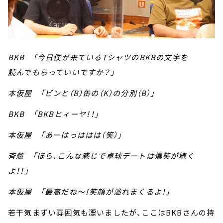
BKB 「今日僕が来ているTシャツのBKBの文字を
読んでもらっていいですか？」
本仮屋 「ビンと（B）缶の（K）の分別（B）」
BKB 「BKBヒィーヤ！！」
本仮屋 「あーはっははは（笑）」
斉藤 「ほら、こんな感じで卓球デートは爆笑が続く
よ！！」
本仮屋 「最高だね～！笑顔が溢れまくるよ！」
若干気まずい雰囲気も漂いましたが、ここはBKBさんの持