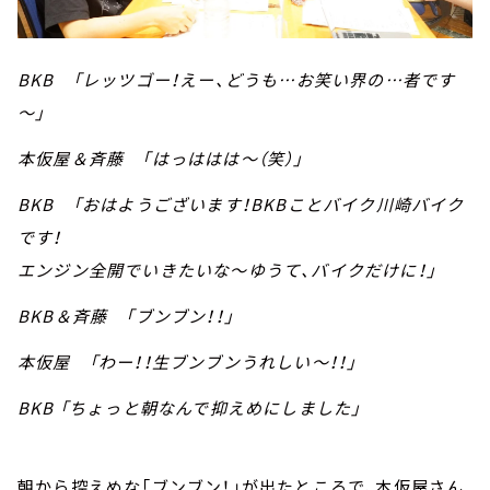
BKB 「レッツゴー！えー、どうも…お笑い界の…者です
～」
本仮屋＆斉藤 「はっははは～（笑）」
BKB 「おはようございます！BKBことバイク川崎バイク
です！
エンジン全開でいきたいな～ゆうて、バイクだけに！」
BKB＆斉藤 「ブンブン！！」
本仮屋 「わー！！生ブンブンうれしい～！！」
BKB 「ちょっと朝なんで抑えめにしました」
朝から控えめな「ブンブン！」が出たところで、本仮屋さん