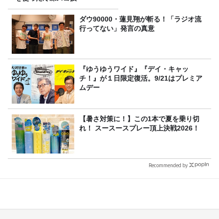
ダウ90000・蓮見翔が斬る！「ラジオ流
行ってない」発言の真意
『ゆうゆうワイド』『デイ・キャッ
チ！』が１日限定復活。9/21はプレミア
ムデー
【暑さ対策に！】この1本で夏を乗り切
れ！ スースースプレー頂上決戦2026！
Recommended by