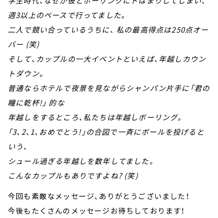
学生時代、なぜか彼とボーリングにドはまりしてしまい、
週3以上のペースで行ってました。
二人で競い合っているうちに、 私の最高得点は250点オー
バー (笑)
そして､カップルの一大イベントといえば、年越しカウン
トダウン。
普通ならホテルで夜景を見ながらシャンパン片手に「君の
瞳に乾杯!」 的な
年越しをするところ、私たちは年越しボーリング。
「3、2、1、おめでとう!」の合図で一斉にボールを投げると
いう、
シュール過ぎる年越しを数年してました。
こんなカップルもありですよね? (笑)
今回も素敵なメッセージ、ありがとうございました！
今後もたくさんのメッセージお待ちしております！