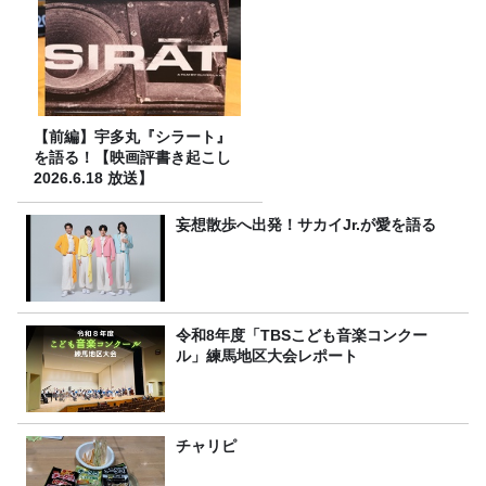
【前編】宇多丸『シラート』
を語る！【映画評書き起こし
2026.6.18 放送】
妄想散歩へ出発！サカイJr.が愛を語る
令和8年度「TBSこども音楽コンクー
ル」練馬地区大会レポート
チャリピ