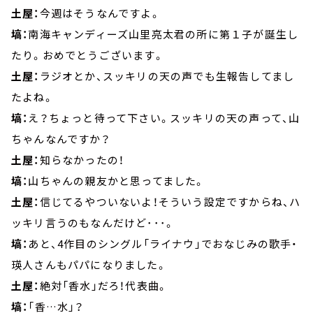
土屋：
今週はそうなんですよ。
塙：
南海キャンディーズ山里亮太君の所に第１子が誕生し
たり。おめでとうございます。
土屋：
ラジオとか、スッキリの天の声でも生報告してまし
たよね。
塙：
え？ちょっと待って下さい。スッキリの天の声って、山
ちゃんなんですか？
土屋：
知らなかったの！
塙：
山ちゃんの親友かと思ってました。
土屋：
信じてるやついないよ！そういう設定ですからね、ハ
ッキリ言うのもなんだけど･･･。
塙：
あと、4作目のシングル「ライナウ」でおなじみの歌手・
瑛人さんもパパになりました。
土屋：
絶対「香水」だろ！代表曲。
塙：
「香…水」？