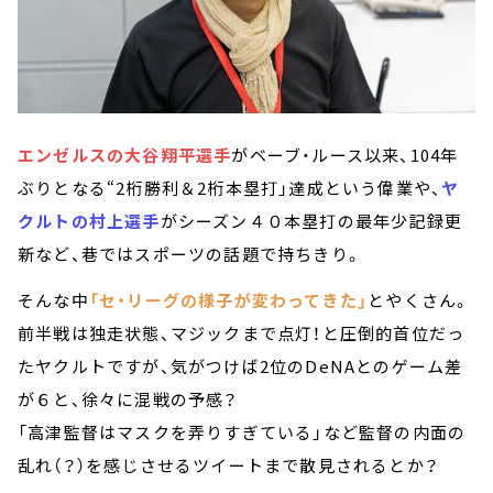
エンゼルスの大谷翔平選手
がベーブ・ルース以来、104年
ぶりとなる“2桁勝利＆2桁本塁打」達成という偉業や、
ヤ
クルトの村上選手
がシーズン４０本塁打の最年少記録更
新など、巷ではスポーツの話題で持ちきり。
そんな中
「セ・リーグの様子が変わってきた」
とやくさん。
前半戦は独走状態、マジックまで点灯！と圧倒的首位だっ
たヤクルトですが、気がつけば2位のDeNAとのゲーム差
が６と、徐々に混戦の予感？
「高津監督はマスクを弄りすぎている」など監督の内面の
乱れ（？）を感じさせるツイートまで散見されるとか？