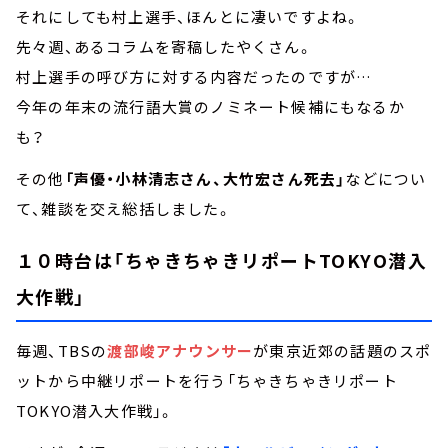
それにしても村上選手、ほんとに凄いですよね。
先々週、あるコラムを寄稿したやくさん。
村上選手の呼び方に対する内容だったのですが…
今年の年末の流行語大賞のノミネート候補にもなるか
も？
その他
「声優・小林清志さん、大竹宏さん死去」
などについ
て、雑談を交え総括しました。
１０時台は「ちゃきちゃきリポートTOKYO潜入
大作戦」
毎週、TBSの
渡部峻アナウンサー
が東京近郊の話題のスポ
ットから中継リポートを行う「ちゃきちゃきリポート
TOKYO潜入大作戦」。