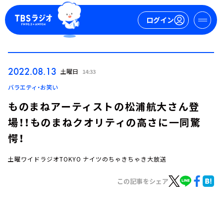
ログイン
マイページ
2022.08.13
土曜日
14:33
新規会員登録
ログイン
バラエティ・お笑い
ものまねアーティストの松浦航大さん登
場！！ものまねクオリティの高さに一同驚
愕！
土曜ワイドラジオTOKYO ナイツのちゃきちゃき大放送
今日の番組表
この記事をシェア
週間番組表
トピックス
TBS Podcast