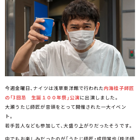
今週金曜日、ナイツは浅草東洋館で行われた
内海桂子師匠
の「3回忌 生誕１００年祭」公演
に出演しました。
大瀬うたじ師匠が音頭をとって開催された一大イベン
ト。
若手芸人なども参加して、大盛り上がりだったそうです。
中でもお楽しみだったのが「うたじ師匠・成田常也（桂子師