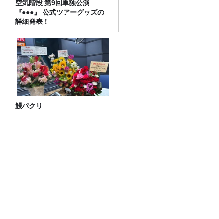
空気階段 第9回単独公演
『●●●』 公式ツアーグッズの
詳細発表！
鰻パクリ
電池火災を防げるか？ “ナトリウムイオ
ン電池”の可能性
JUNK バナナマン「錦鯉・渡辺隆さんか
ら教えてもらう『お酒の話』」