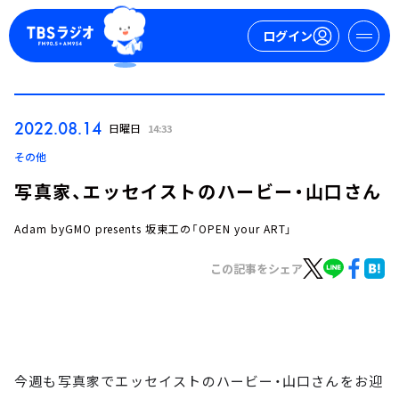
ログイン
マイページ
2022.08.14
日曜日
14:33
新規会員登録
ログイン
その他
写真家、エッセイストのハービー・山口さん
Adam byGMO presents 坂東工の「OPEN your ART」
この記事をシェア
今日の番組表
週間番組表
トピックス
今週も写真家でエッセイストのハービー・山口さんをお迎
TBS Podcast