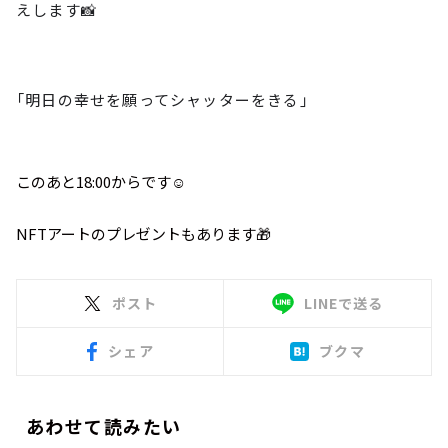
お知らせ
えします📸
イベント・グッズ
YouTube
会社情報
「明日の幸せを願ってシャッターをきる」
このあと18:00からです☺️
NFTアートのプレゼントもあります🎁
ポスト
LINEで送る
シェア
ブクマ
あわせて読みたい