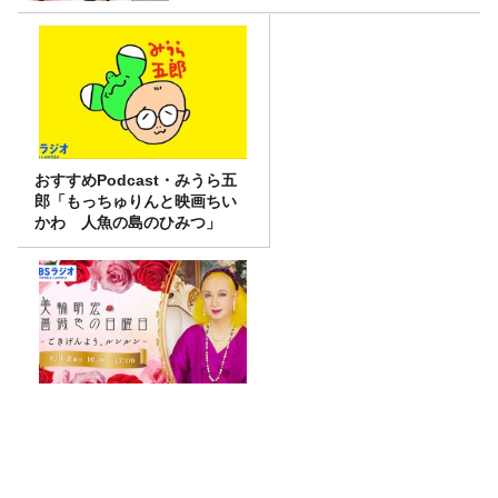
おすすめPodcast・みうら五
郎「もっちゅりんと映画ちい
かわ 人魚の島のひみつ」
美輪明宏さんへの感謝と平和
への思いをつなぐ追悼特別番
組『美輪明宏 薔薇色の日曜日
～ごきげんよう、ルンルン