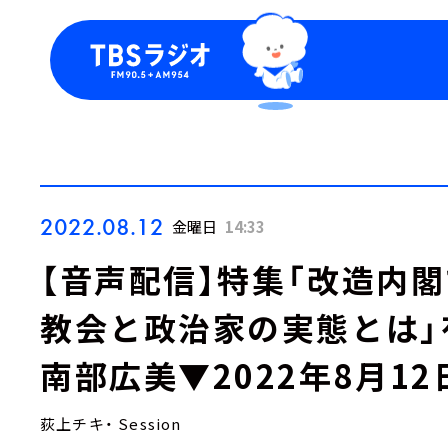
今日の番組表
トピッ
週間番組表
TBS
Podca
お知ら
2022.08.12
金曜日
14:33
【音声配信】特集「改造内
教会と政治家の実態とは」
南部広美▼2022年8月12
荻上チキ・ Session