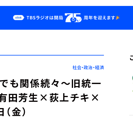
クス
イベント・グッ
ズ
st
YouTube
せ
会社情報
社会・政治・経済
閣でも関係続々～旧統一
有田芳生×荻上チキ×
日（金）