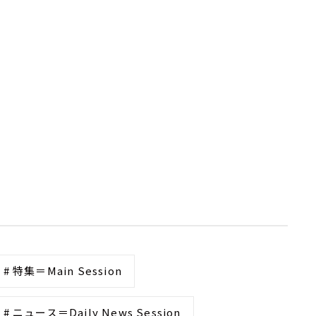
# 特集＝Main Session
# ニュース＝Daily News Session