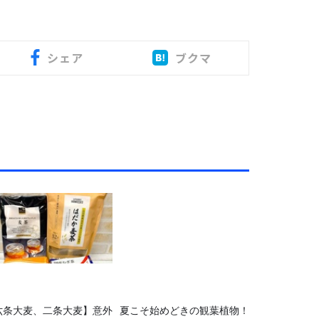
シェア
ブクマ
六条大麦、二条大麦】意外
夏こそ始めどきの観葉植物！