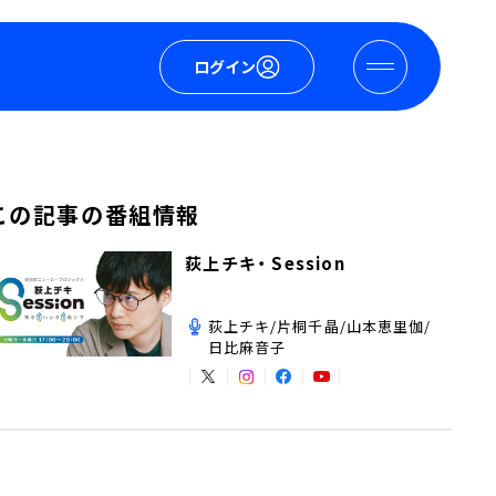
ログイン
この記事の番組情報
荻上チキ・ Session
荻上チキ/片桐千晶/山本恵里伽/
日比麻音子