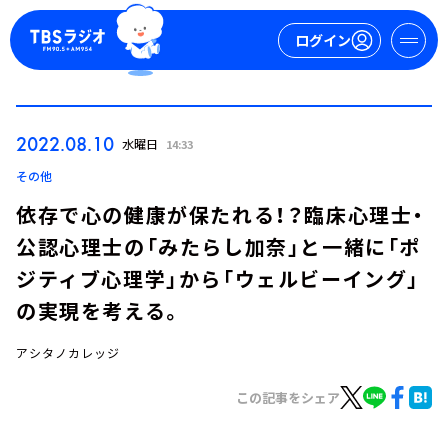
ログイン
マイページ
2022.08.10
水曜日
14:33
新規会員登録
ログイン
その他
依存で心の健康が保たれる！？臨床心理士・
公認心理士の「みたらし加奈」と一緒に「ポ
ジティブ心理学」から「ウェルビーイング」
の実現を考える。
アシタノカレッジ
今日の番組表
週間番組表
この記事をシェア
トピックス
TBS Podcast