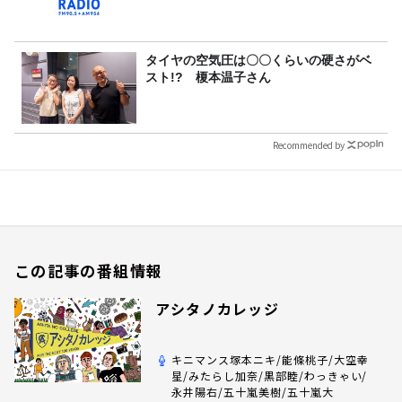
タイヤの空気圧は〇〇くらいの硬さがベ
スト!? 榎本温子さん
Recommended by
この記事の番組情報
アシタノカレッジ
キニマンス塚本ニキ/能條桃子/大空幸
星/みたらし加奈/黒部睦/わっきゃい/
永井陽右/五十嵐美樹/五十嵐大