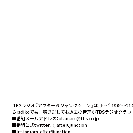
TBSラジオ『アフター６ジャンクション』は月～金18:00～21:00生
ら
radiko
でも。 聴き逃しても過去の音声が
TBSラジオクラウ
■番組メールアドレス：utamaru@tbs.co.jp
■番組公式twitter：
@after6junction
■Instagram：
after6junction