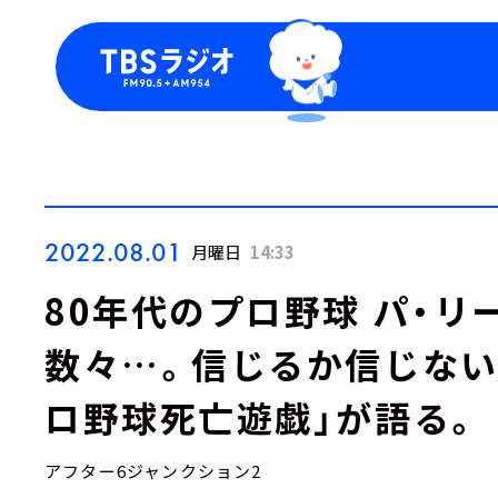
今日の番組表
トピッ
週間番組表
TBS
Podca
お知ら
2022.08.01
月曜日
14:33
80年代のプロ野球 パ・
数々…。信じるか信じない
ロ野球死亡遊戯」が語る。
アフター6ジャンクション2