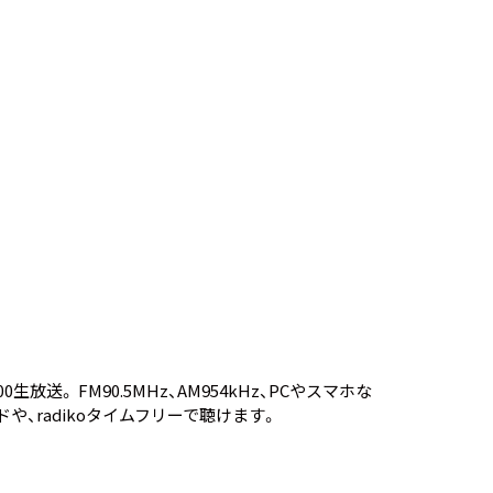
放送。 FM90.5MHz、AM954kHz、PCやスマホな
ド
や、
radikoタイムフリー
で聴けます。