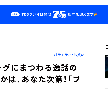
クス
イベント・グッ
ズ
st
YouTube
せ
会社情報
バラエティ・お笑い
リーグにまつわる逸話の
かは、あなた次第！「プ