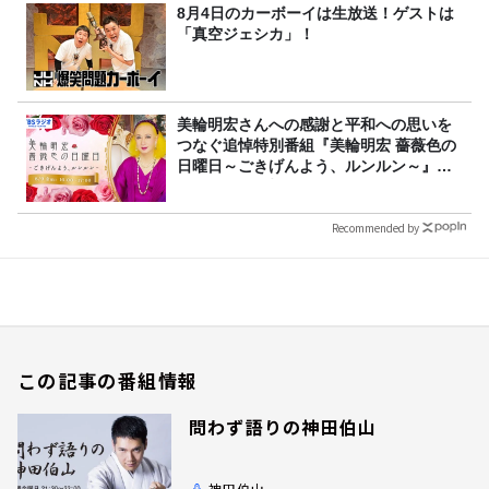
8月4日のカーボーイは生放送！ゲストは
「真空ジェシカ」！
美輪明宏さんへの感謝と平和への思いを
つなぐ追悼特別番組『美輪明宏 薔薇色の
日曜日～ごきげんよう、ルンルン～』
8/9（日）16時放送
Recommended by
この記事の番組情報
問わず語りの神田伯山
神田伯山