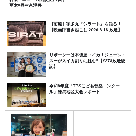
草太×奥村奈津美
【前編】宇多丸『シラート』を語る！
【映画評書き起こし 2026.6.18 放送】
リポーターは本仮屋ユイカ！ジェーン・
スーがスイカ割りに挑む‼【#278放送後
記】
令和8年度「TBSこども音楽コンクー
ル」練馬地区大会レポート