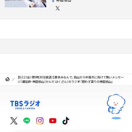
【8/12（金）夜9時30分放送！】夏休みなんで、伯山から中高生に向けて熱いメッセー
ジ！講談師・神田伯山（かんだ はくざん）のラジオ『問わず語りの神田伯山』