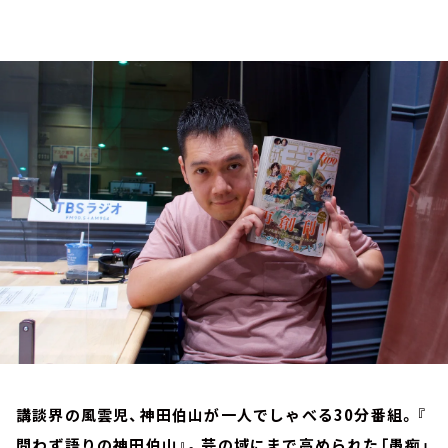
お知らせ
イベント・グッズ
YouTube
会社情報
講談界の風雲児、神田伯山が一人でしゃべる30分番組。『
問わず語りの神田伯山』。芸の域にまで高められた「愚痴」