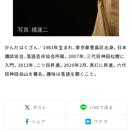
かんだはくざん／1983年生まれ、東京都豊島区出身。日本
講談協会、落語芸術協会所属。2007年、三代目神田松鯉に
入門。2012年、二ツ目昇進。2020年2月、真打に昇進。六代
目神田伯山を襲名。趣味は落語を聴くこと。
ポスト
LINEで送る
シェア
ブクマ