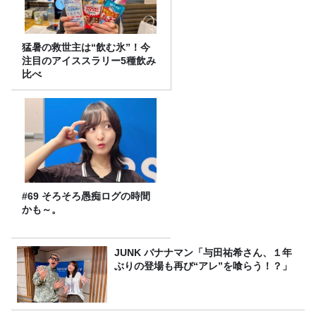
猛暑の救世主は“飲む氷”！今
注目のアイススラリー5種飲み
比べ
#69 そろそろ愚痴ログの時間
かも～。
JUNK バナナマン「与田祐希さん、１年
ぶりの登場も再び“アレ”を喰らう！？」