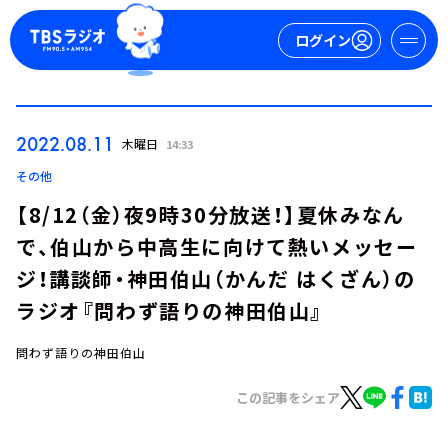
ログイン
マイページ
2022.08.11
木曜日
14:33
新規会員登録
ログイン
その他
【8/12（金）夜9時30分放送！】夏休みなん
で、伯山から中高生に向けて熱いメッセー
ジ！講談師・神田伯山（かんだ はくざん）の
ラジオ『問わず語りの神田伯山』
問わず語りの神田伯山
今日の番組表
週間番組表
この記事をシェア
トピックス
TBS Podcast