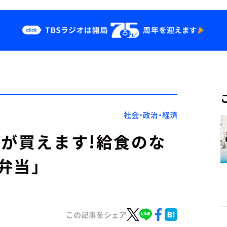
クス
イベント・グッ
ズ
st
YouTube
せ
会社情報
社会・政治・経済
当が買えます!給食のな
弁当」
この記事をシェア