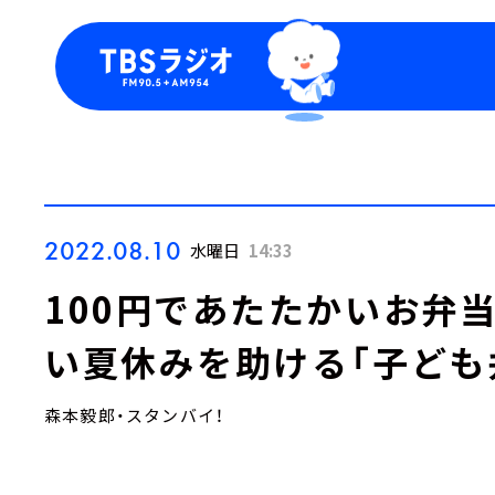
今日の番組表
トピッ
週間番組表
TBS
Podca
お知ら
2022.08.10
水曜日
14:33
100円であたたかいお弁
い夏休みを助ける「子ども
森本毅郎・スタンバイ！