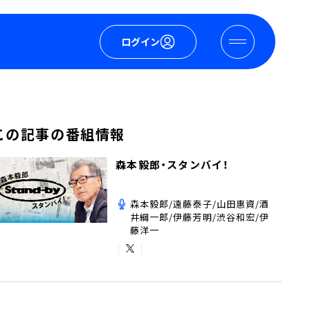
ログイン
この記事の番組情報
森本毅郎・スタンバイ！
森本毅郎/遠藤泰子/山田惠資/酒
井綱一郎/伊藤芳明/渋谷和宏/伊
藤洋一