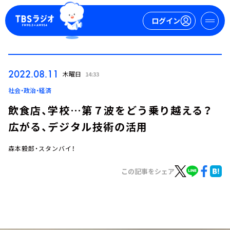
ログイン
マイページ
2022.08.11
木曜日
14:33
新規会員登録
ログイン
社会・政治・経済
飲食店、学校…第７波をどう乗り越える？
広がる、デジタル技術の活用
森本毅郎・スタンバイ！
この記事をシェア
今日の番組表
週間番組表
トピックス
TBS Podcast