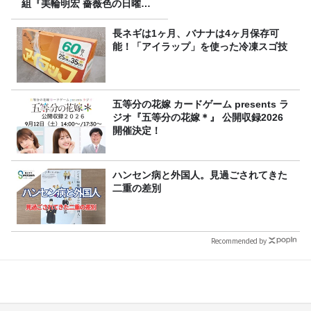
組『美輪明宏 薔薇色の日曜日
～ごきげんよう、ルンルン
～』8/9（日）16時放送
長ネギは1ヶ月、バナナは4ヶ月保存可
能！「アイラップ」を使った冷凍スゴ技
五等分の花嫁 カードゲーム presents ラ
ジオ『五等分の花嫁＊』 公開収録2026
開催決定！
ハンセン病と外国人。見過ごされてきた
二重の差別
Recommended by