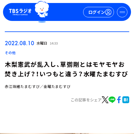
ログイン
マイページ
2022.08.10
水曜日
14:33
新規会員登録
ログイン
その他
木梨憲武が乱入し、草彅剛とはモヤモヤお
焚き上げ？！いつもと違う？水曜たまむすび
赤江珠緒たまむすび／金曜たまむすび
この記事をシェア
今日の番組表
週間番組表
トピックス
TBS Podcast