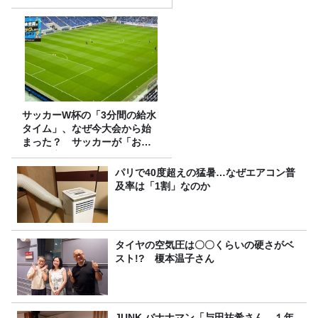
サッカーW杯の「3分間の給水
タイム」、なぜ今大会から始
まった？ サッカーが「お
金」に変わる仕組み
パリで40度超えの猛暑…なぜエアコン普
及率は「1割」なのか
タイヤの空気圧は〇〇くらいの硬さがベ
スト!? 榎本温子さん
JUNK バナナマン「与田祐希さん、１年