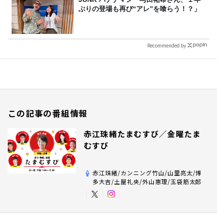
ぶりの登場も再び“アレ”を喰らう！？」
Recommended by
この記事の番組情報
赤江珠緒たまむすび／金曜たま
むすび
赤江珠緒/カンニング竹山/山里亮太/博
多大吉/土屋礼央/外山惠理/玉袋筋太郎