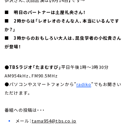
伊沢さん、次回出演は【9月14日】です～
■ 明日のパートナーは土屋礼央さん！
■ 2時からは「レオレオのそんな人、本当にいるんです
か？」
■ 3時からのおもしろい大人は、昆虫学者の小松貴さん
が登場！
●TBSラジオ「たまむすび」
平日午後1時～3時30分
AM954kHz、FM90.5MHz
●パソコンやスマートフォンから”
radiko
”でもお聞きい
ただけます。
番組への投稿は・・・
メール：
tama954@tbs.co.jp