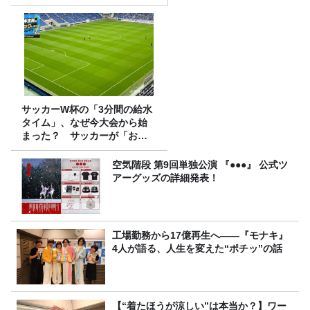
は、タカアンドトシ！
サッカーW杯の「3分間の給水
タイム」、なぜ今大会から始
まった？ サッカーが「お
金」に変わる仕組み
空気階段 第9回単独公演 『●●●』 公式ツ
アーグッズの詳細発表！
工場勤務から17億再生へ——『モナキ』
4人が語る、人生を変えた“ポチッ”の話
【“着たほうが涼しい”は本当か？】ワー