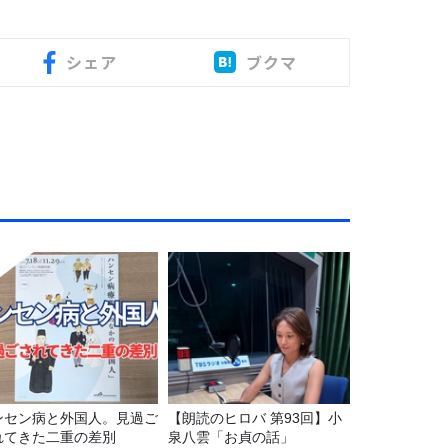
シェア
ブクマ
ンセン病と外国人。見過ご
【朗読のヒロバ 第93回】小
れてきた二重の差別
泉八雲「お貞の話」