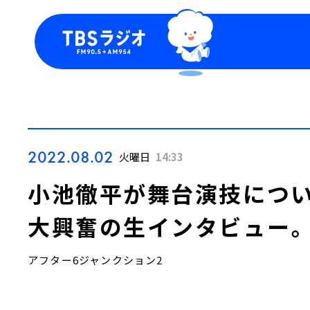
今日の番組表
トピッ
週間番組表
TBS
Podca
お知ら
2022.08.02
火曜日
14:33
小池徹平が舞台演技につい
大興奮の生インタビュー。
アフター6ジャンクション2