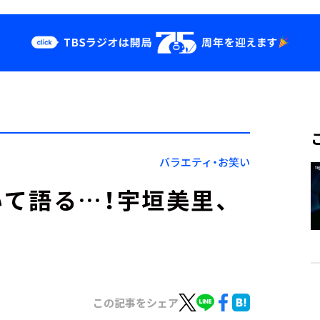
クス
イベント・グッ
ズ
st
YouTube
せ
会社情報
バラエティ・お笑い
て語る…！宇垣美里、
この記事をシェア