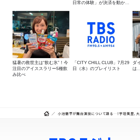
日常の体験」が決済を動かす
理由
猛暑の救世主は“飲む氷”！今
「CITY CHILL CLUB」7月29
ダ
注目のアイススラリー5種飲
日（水）のプレイリスト
は
み比べ
小池徹平が舞台演技について語る…！宇垣美里、