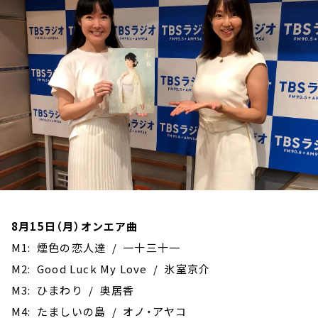
お知らせ
イベント・グッズ
YouTube
会社情報
8月15日（月）オンエア曲
M1: 煙色の恋人達 / 一十三十一
M2: Good Luck My Love / 氷室京介
M3: ひまわり / 奥居香
M4: たましいの島 / オノ・アヤコ