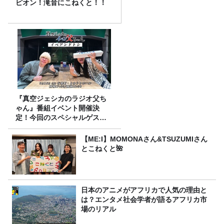
ピオン！滝音にこねくと！！
『真空ジェシカのラジオ父ち
ゃん』番組イベント開催決
定！今回のスペシャルゲスト
は、タカアンドトシ！
【ME:I】MOMONAさん&TSUZUMIさん
とこねくと🌺
日本のアニメがアフリカで人気の理由と
は？エンタメ社会学者が語るアフリカ市
場のリアル