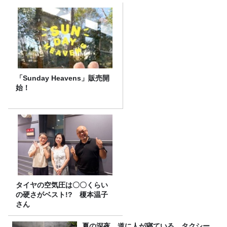
「Sunday Heavens」販売開
始！
タイヤの空気圧は〇〇くらい
の硬さがベスト!? 榎本温子
さん
夏の深夜、道に人が寝ている タクシー