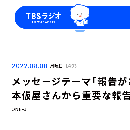
今日の番組表
トピッ
週間番組表
TBS
Podca
お知ら
2022.08.08
月曜日
14:33
メッセージテーマ「報
本仮屋さんから重要な報告が
ONE-J