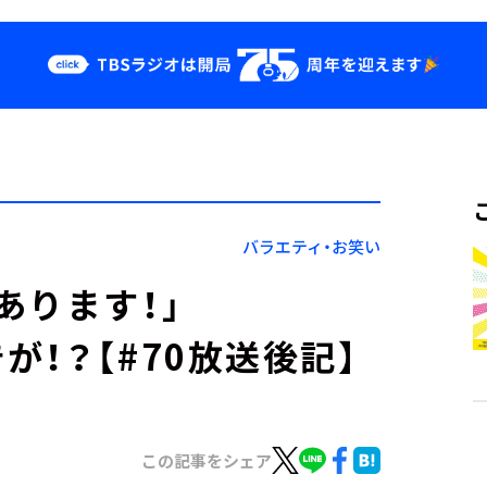
クス
イベント・グッ
ズ
st
YouTube
せ
会社情報
バラエティ・お笑い
告があります！」
！？【#70放送後記】
この記事をシェア