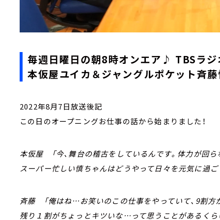
毎週日曜日の朝8時オンエア♪ TBSラジ
本仮屋ユイカ＆ジャングルポケット斉藤慎
2022年8月7日放送後記
この日のオープニングお仕事の話から始まりました！
本仮屋 「今、舞台の稽古をしているんです。体力が回ら
スーパー忙しい慎ちゃんはどうやって日々を元気に過ごし
斉藤 「俺はね…お笑いのこの仕事をやっていて、9割方
残り１割がちょっとキツいな…って思うことがあるくら