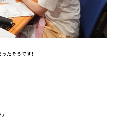
あったそうです！
！」
」