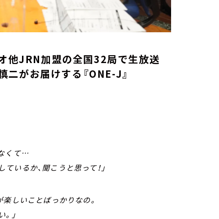
オ他JRN加盟の全国32局で生放送
二がお届けする『ONE-J』
なくて…
ているか、聞こうと思って！」
が楽しいことばっかりなの。
い。」