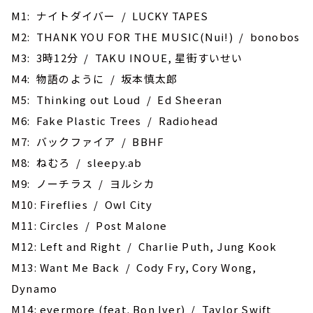
M1: ナイトダイバー / LUCKY TAPES
M2: THANK YOU FOR THE MUSIC(Nui!) / bonobos
M3: 3時12分 / TAKU INOUE, 星街すいせい
M4: 物語のように / 坂本慎太郎
M5: Thinking out Loud / Ed Sheeran
M6: Fake Plastic Trees / Radiohead
M7: バックファイア / BBHF
M8: ねむろ / sleepy.ab
M9: ノーチラス / ヨルシカ
M10: Fireflies / Owl City
M11: Circles / Post Malone
M12: Left and Right / Charlie Puth, Jung Kook
M13: Want Me Back / Cody Fry, Cory Wong,
Dynamo
M14: evermore (feat. Bon Iver) / Taylor Swift