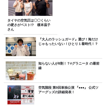
タイヤの空気圧は〇〇くらい
の硬さがベスト!? 榎本温子
さん
『大人のラッシュガード』選び！海だけ
じゃもったいない！ひとり１着時代！？
知らない人が8割！？#グラニータ の最前
線
空気階段 第9回単独公演 『●●●』 公式ツ
アーグッズの詳細発表！