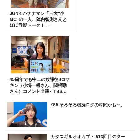
JUNK バナナマン「三大“小
MC”の一人、陣内智則さんと
ほぼ同期トーク！！」
45周年でも中二の放課後‼コサ
キン（小堺一機さん、関根勤
さん）コメント出演＜TBSラ
ジオ番組審議会からのご報告
＞
#69 そろそろ愚痴ログの時間かも～。
カタスギルオオカブト 513回目のター