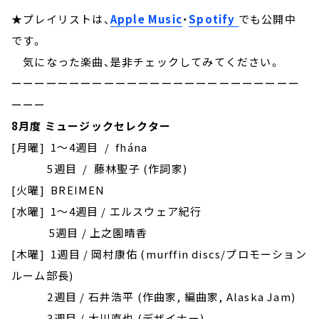
★プレイリストは、
Apple Music
・
Spotify
でも公開中
です。
気になった楽曲、是非チェックしてみてください。
ーーーーーーーーーーーーーーーーーーーーーーーーー
ーーー
8月度 ミュージックセレクター
[月曜] 1～4週目 / fhána
5週目 / 藤林聖子 (作詞家)
[火曜] BREIMEN
[水曜] 1～4週目 / エルスウェア紀行
5週目 / 上之園晴香
[木曜] 1週目 / 岡村康佑 (murffin discs/プロモーション
ルーム部長)
2週目 / 石井浩平 (作曲家, 編曲家, Alaska Jam)
3週目 / 大川直也 (デザイナー)