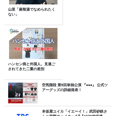
山里「麻辣湯でなめられたく
ない」
ハンセン病と外国人。見過ご
されてきた二重の差別
空気階段 第9回単独公演 『●●●』 公式ツ
アーグッズの詳細発表！
本仮屋ユイカ「イエーイ！」武田砂鉄さ