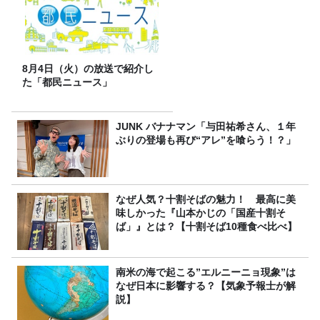
8月4日（火）の放送で紹介し
た「都民ニュース」
JUNK バナナマン「与田祐希さん、１年
ぶりの登場も再び“アレ”を喰らう！？」
なぜ人気？十割そばの魅力！ 最高に美
味しかった『山本かじの「国産十割そ
ば」』とは？【十割そば10種食べ比べ】
南米の海で起こる”エルニーニョ現象”は
なぜ日本に影響する？【気象予報士が解
説】