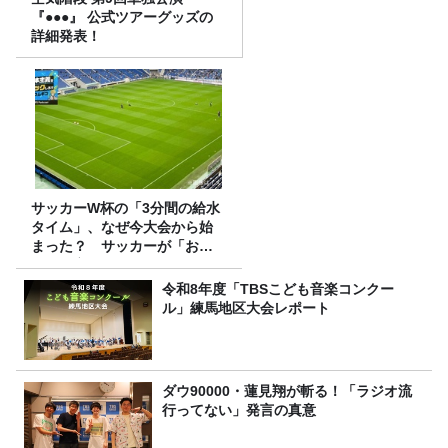
『●●●』 公式ツアーグッズの
詳細発表！
サッカーW杯の「3分間の給水
タイム」、なぜ今大会から始
まった？ サッカーが「お
金」に変わる仕組み
令和8年度「TBSこども音楽コンクー
ル」練馬地区大会レポート
ダウ90000・蓮見翔が斬る！「ラジオ流
行ってない」発言の真意