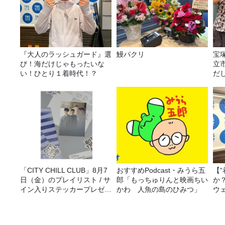
『大人のラッシュガード』選
鰻パクリ
宝
び！海だけじゃもったいな
立
い！ひとり１着時代！？
だ
身
「CITY CHILL CLUB」8月7
おすすめPodcast・みうら五
【
日（金）のプレイリスト / サ
郎「もっちゅりんと映画ちい
か
イン入りステッカープレゼン
かわ 人魚の島のひみつ」
ウ
ト有り