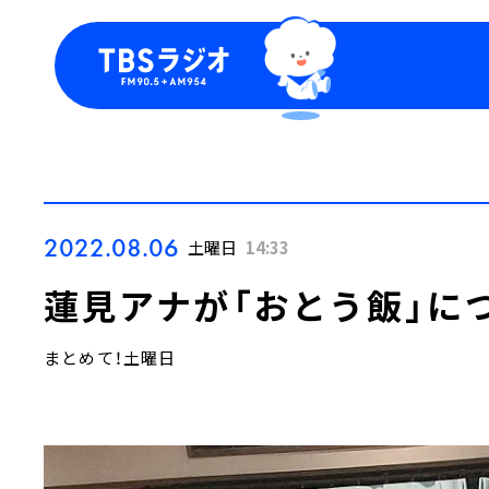
今日の番組表
トピッ
週間番組表
TBS
Podca
お知ら
2022.08.06
土曜日
14:33
蓮見アナが「おとう飯」に
まとめて！土曜日