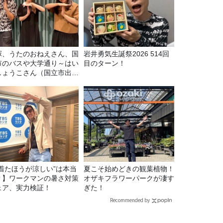
塚、うたのおねえさん、国
岩井勇気生誕祭2026 514回
市のバスや大学通り～はい
目のターン！
しょうこさん（国立市出
）②
“着たほうが涼しい”は本当
夏こそ始めどきの観葉植物！
？】ワークマンの暑さ対策
オザキフラワーパークが凄す
ェア、実力検証！
ぎた！
Recommended by