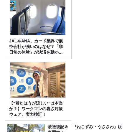
JALやANA、カード業界で航
空会社が強いのはなぜ？「非
日常の体験」が決済を動かす
理由
【“着たほうが涼しい”は本当
か？】ワークマンの暑さ対策
ウェア、実力検証！
放送後記＆「『ねこずみ・うささわ』販