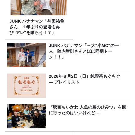
JUNK バナナマン「与田祐希
さん、１年ぶりの登場も再
び“アレ”を喰らう！？」
JUNK バナナマン「三大“小MC”の一
人、陣内智則さんとほぼ同期トー
ク！！」
2026年８月2日（日）純喫茶もぐもぐ
― プレイリスト
『映画ちいかわ 人魚の島のひみつ』を観
に行ったのはいいけれど…