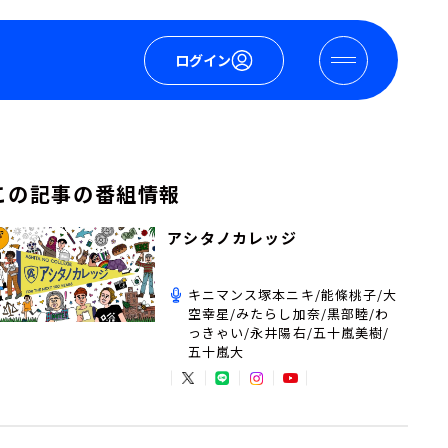
ログイン
この記事の番組情報
アシタノカレッジ
キニマンス塚本ニキ/能條桃子/大
空幸星/みたらし加奈/黒部睦/わ
っきゃい/永井陽右/五十嵐美樹/
五十嵐大