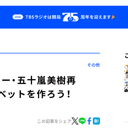
クス
イベント・グッ
ズ
st
YouTube
せ
会社情報
その他
ー・五十嵐美樹再
ベットを作ろう！
この記事をシェア