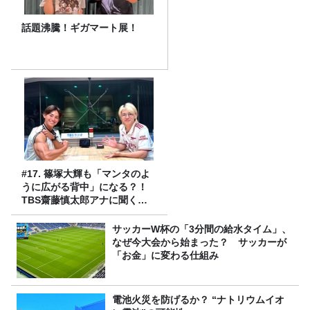
話題沸騰！ギガマート展！
#17. 篠塚大輝も「マンタのよ
うに広がる背中」になる？！
TBS齋藤慎太郎アナに聞くメ
ンズフィジークの魅力！！
サッカーW杯の「3分間の給水タイム」、
なぜ今大会から始まった？ サッカーが
「お金」に変わる仕組み
電池火災を防げるか？ “ナトリウムイオ