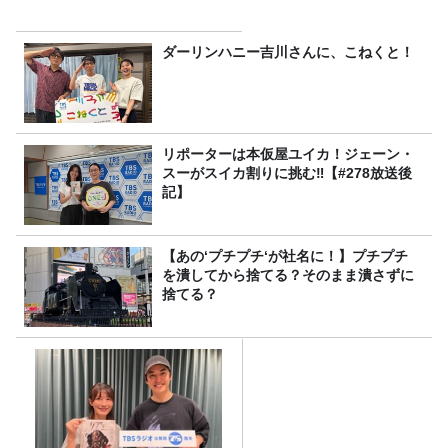
ダーリンハニー吉川さんに、こねくと！
リポーターは本仮屋ユイカ！ジェーン・
スーがスイカ割りに挑む‼【#278放送後
記】
【あの‘プチプチ‘が社名に！】プチプチ
を潰してから捨てる？そのまま潰さずに
捨てる？