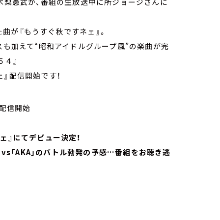
、木梨憲武が、番組の生放送中に所ジョージさんに
た曲が『もうすぐ秋ですネェ』。
スも加えて“昭和アイドルグループ風”の楽曲が完
５４』
ェ』配信開始です！
順次配信開始
ェ』にてデビュー決定！
」vs「AKA」のバトル勃発の予感…番組をお聴き逃