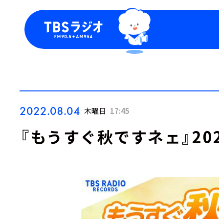
今日の番組表
トピッ
週間番組表
TBS
Podca
お知ら
2022.08.04
木曜日
17:45
『もうすぐ秋ですネェ』202