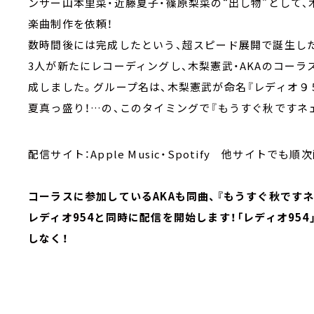
ンサー山本里菜・近藤夏子・篠原梨菜の“出し物”として
楽曲制作を依頼！
数時間後には完成したという、超スピード展開で誕生し
3人が新たにレコーディングし、木梨憲武・AKAのコーラ
成しました。グループ名は、木梨憲武が命名『レディオ９
夏真っ盛り！…の、このタイミングで『もうすぐ秋ですネ
配信サイト：Apple Music・Spotify 他サイトでも
コーラスに参加しているAKAも同曲、『もうすぐ秋ですネ
レディオ954と同時に配信を開始します！「レディオ954
しなく！