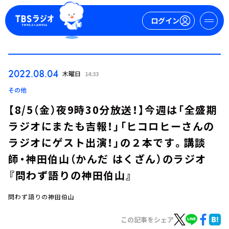
ログイン
マイページ
2022.08.04
木曜日
14:33
新規会員登録
ログイン
その他
【8/5（金）夜9時30分放送！】今週は「全盛期
ラジオにまたも吉報！」「ヒコロヒーさんの
ラジオにゲスト出演！」の２本です。講談
師・神田伯山（かんだ はくざん）のラジオ
『問わず語りの神田伯山』
今日の番組表
週間番組表
問わず語りの神田伯山
トピックス
この記事をシェア
TBS Podcast