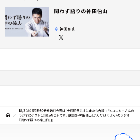
問わず語りの神田伯山
神田伯山
【8/5（金）夜9時30分放送！】今週は「全盛期ラジオにまたも吉報！」「ヒコロヒーさんの
ラジオにゲスト出演！」の２本です。講談師・神田伯山（かんだ はくざん）のラジオ
『問わず語りの神田伯山』