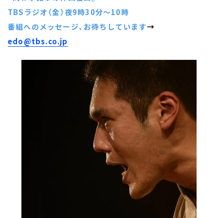
TBSラジオ（金）夜9時30分～10時
番組へのメッセージ、お待ちしています
→
edo@tbs.co.jp