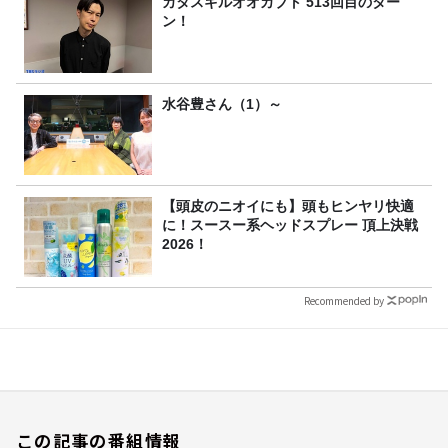
カタスギルオオカブト 513回目のター
ン！
水谷豊さん（1）～
【頭皮のニオイにも】頭もヒンヤリ快適
に！スースー系ヘッドスプレー 頂上決戦
2026！
Recommended by
この記事の番組情報