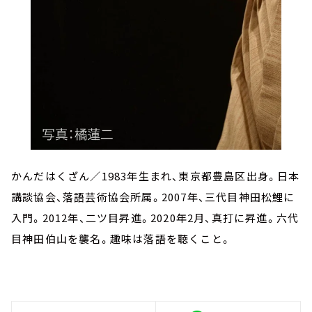
かんだはくざん／1983年生まれ、東京都豊島区出身。日本
講談協会、落語芸術協会所属。2007年、三代目神田松鯉に
入門。2012年、二ツ目昇進。2020年2月、真打に昇進。六代
目神田伯山を襲名。趣味は落語を聴くこと。