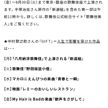
（金）～8月30日（火）まで東京・銀座の歌舞伎座で上演され
ます。手塚治虫さん原作の「新選組」を含めた第一部は午
前11時から。詳しくは、歌舞伎公式総合サイト「歌舞伎美
人」をご覧ください。
★中村歌之助さんの『GIFT』＝
人生で影響を受けた作品
は・・・
【月】
「八月納涼歌舞伎」で上演される『新選組』
【火】
歌舞伎『野田版鼠小僧』
【水】
マカロニえんぴつの楽曲『青春と一瞬』
【木】
映画『レミーのおいしいレストラン』
【金】
My Hair is Badの楽曲『歓声をさがして』