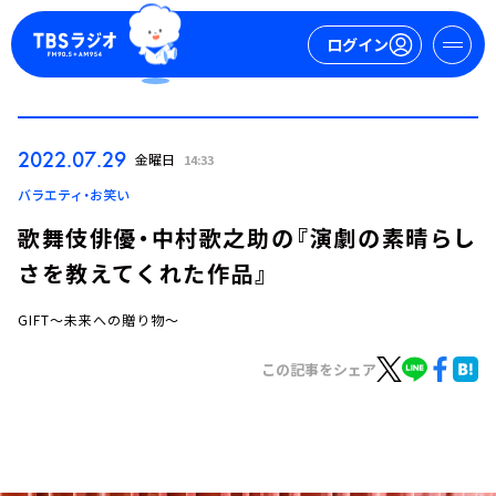
ログイン
マイページ
2022.07.29
金曜日
14:33
新規会員登録
ログイン
バラエティ・お笑い
歌舞伎俳優・中村歌之助の『演劇の素晴らし
さを教えてくれた作品』
GIFT～未来への贈り物～
この記事をシェア
今日の番組表
週間番組表
トピックス
TBS Podcast