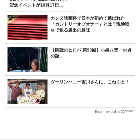
記念イベントが10月17日
（土）に開催決定！本日より
FC先行受付スタート！
カンヌ映画祭で日本が初めて選ばれた
「カントリーオブオナー」とは？現地取
材で迫る選出の意味
【朗読のヒロバ 第93回】小泉八雲「お貞
の話」
ダーリンハニー吉川さんに、こねくと！
Recommended by