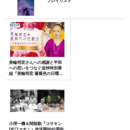
プレイリスト
美輪明宏さんへの感謝と平和
への思いをつなぐ追悼特別番
組『美輪明宏 薔薇色の日曜日
～ごきげんよう、ルンルン
～』8/9（日）16時放送
小堺一機＆関根勤『コサキン
DEワァオ！』放送開始45周年