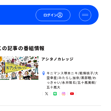
ログイン
この記事の番組情報
アシタノカレッジ
キニマンス塚本ニキ/能條桃子/大
空幸星/みたらし加奈/黒部睦/わ
っきゃい/永井陽右/五十嵐美樹/
五十嵐大