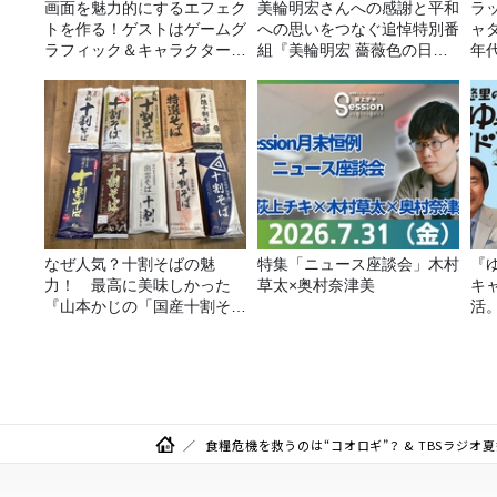
画面を魅力的にするエフェク
美輪明宏さんへの感謝と平和
ラ
トを作る！ゲストはゲームグ
への思いをつなぐ追悼特別番
ャ
ラフィック＆キャラクター専
組『美輪明宏 薔薇色の日曜
年
攻の遠藤里桜さん！
日～ごきげんよう、ルンルン
ー
～』8/9（日）16時放送
なぜ人気？十割そばの魅
特集「ニュース座談会」木村
『
力！ 最高に美味しかった
草太×奥村奈津美
キ
『山本かじの「国産十割そ
活
ば」』とは？【十割そば10
種食べ比べ】
食糧危機を救うのは“コオロギ”？ & TBSラジオ夏