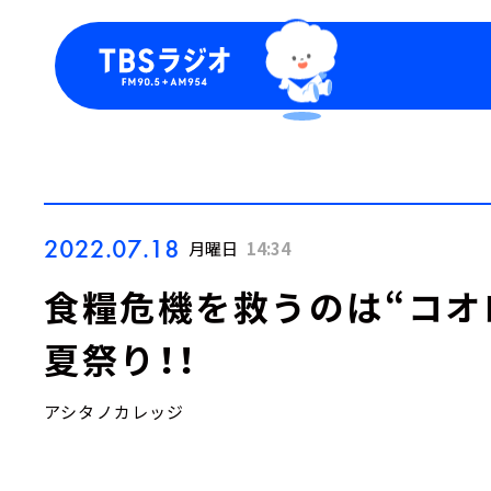
今日の番組表
トピッ
週間番組表
TBS
Podca
お知ら
2022.07.18
月曜日
14:34
食糧危機を救うのは“コオロ
夏祭り！！
アシタノカレッジ