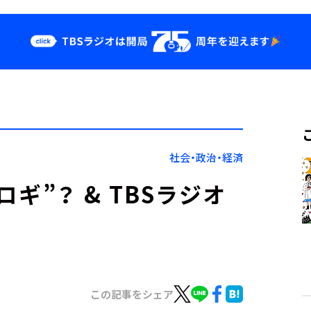
クス
イベント・グッ
ズ
st
YouTube
せ
会社情報
社会・政治・経済
ギ”？ & TBSラジオ
この記事をシェア