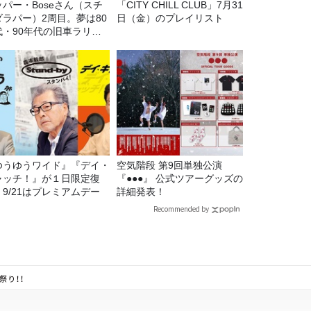
ッパー・Boseさん（スチ
「CITY CHILL CLUB」7月31
ダラパー）2周目。夢は80
日（金）のプレイリスト
代・90年代の旧車ラリ
！
ゆうゆうワイド』『デイ・
空気階段 第9回単独公演
ャッチ！』が１日限定復
『●●●』 公式ツアーグッズの
。9/21はプレミアムデー
詳細発表！
Recommended by
祭り！！