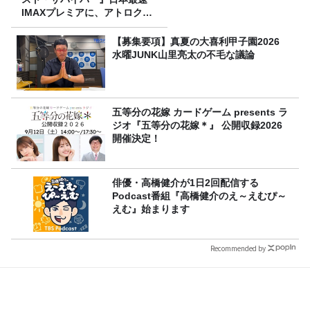
IMAXプレミアに、アトロクリ
スナー60名をご招待！
【募集要項】真夏の大喜利甲子園2026
水曜JUNK山里亮太の不毛な議論
五等分の花嫁 カードゲーム presents ラ
ジオ『五等分の花嫁＊』 公開収録2026
開催決定！
俳優・高橋健介が1日2回配信する
Podcast番組『高橋健介のえ～えむぴ～
えむ』始まります
Recommended by