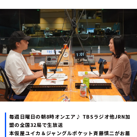
お知らせ
イベント・グッズ
YouTube
会社情報
毎週日曜日の朝8時オンエア♪ TBSラジオ他JRN加
盟の全国32局で生放送
本仮屋ユイカ＆ジャングルポケット斉藤慎二がお届