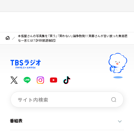
本仮屋さんの写真集を『買う』『買わない』論争勃発！！ 斉藤さんが言い放った無慈悲
な一言とは？【#69放送後記】
番組表