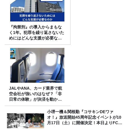
『拘禁刑』の導入からまもな
く1年。犯罪を繰り返さないた
めにはどんな支援が必要なの
か
JALやANA、カード業界で航
空会社が強いのはなぜ？「非
日常の体験」が決済を動かす
理由
小堺一機＆関根勤『コサキンDEワァ
オ！』放送開始45周年記念イベントが10
月17日（土）に開催決定！本日よりFC先
行受付スタート！