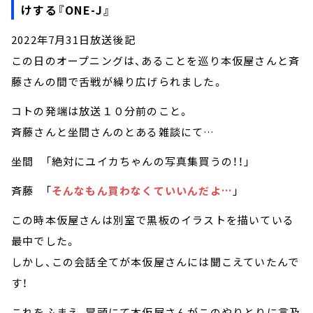
けする『ONE-J』
2022年7月31日放送後記
この日のオープニングは、あることを巡り本仮屋さんと斉
藤さんの間で舌戦が繰り広げられました。
コトの発端は放送１０分前のこと。
斉藤さんと坐間さんのとある雑談にて…
坐間 「絶対にユイカちゃんの写真集買うの！！」
斉藤 「
そんなもん買わなくていいんだよ…
」
この時本仮屋さんは別室で黒板のイラストを描いている
最中でした。
しかし、この会話全てが本仮屋さんには聞こえていたんで
す！
これをふまえ、冒頭にて本仮屋さんがこのやりとりに言及