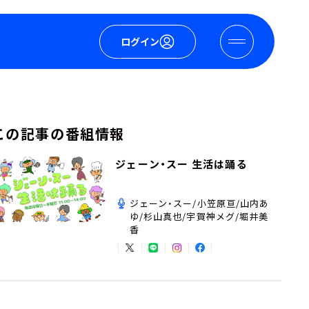
ログイン
この記事の番組情報
ジェーン・スー 生活は踊る
ジェーン・スー/小笠原亘/山内あ
ゆ/杉山真也/宇賀神メグ/堀井美
香