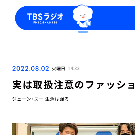
今日の番組表
トピッ
週間番組表
TBS
Podca
お知ら
2022.08.02
火曜日
14:33
実は取扱注意のファッショ
ジェーン・スー 生活は踊る