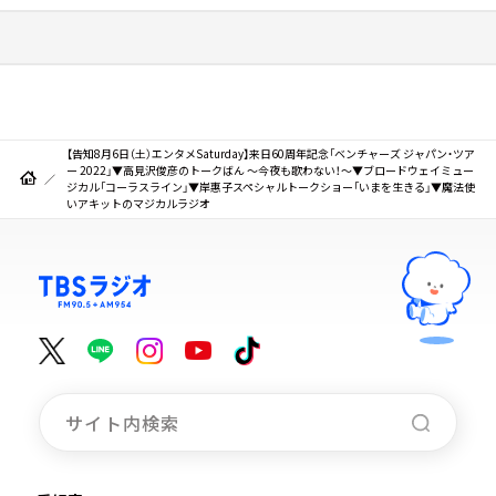
【告知8月6日（土）エンタメSaturday】来日60周年記念「ベンチャーズ ジャパン・ツア
ー 2022」▼高見沢俊彦のトークばん ～今夜も歌わない！～▼ブロードウェイミュー
ジカル「コーラスライン」▼岸惠子スペシャルトークショー「いまを生きる」▼魔法使
いアキットのマジカルラジオ