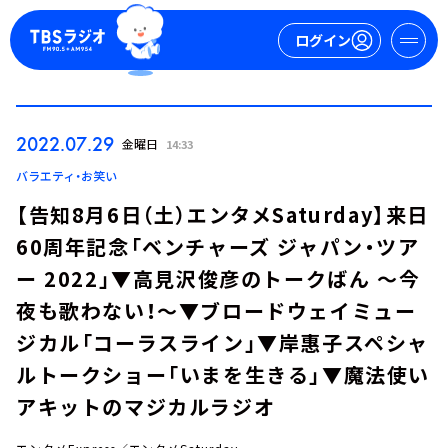
ログイン
マイページ
2022.07.29
金曜日
14:33
新規会員登録
ログイン
バラエティ・お笑い
【告知8月6日（土）エンタメSaturday】来日
60周年記念「ベンチャーズ ジャパン・ツア
ー 2022」▼高見沢俊彦のトークばん ～今
夜も歌わない！～▼ブロードウェイミュー
ジカル「コーラスライン」▼岸惠子スペシャ
今日の番組表
ルトークショー「いまを生きる」▼魔法使い
週間番組表
アキットのマジカルラジオ
トピックス
TBS Podcast