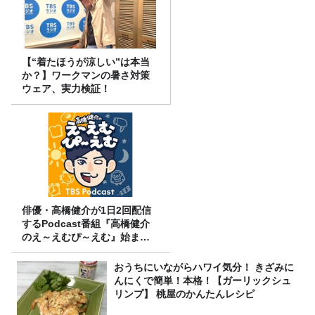
【“着たほうが涼しい”は本当
か？】ワークマンの暑さ対策
ウェア、実力検証！
俳優・高橋健介が1日2回配信
するPodcast番組『高橋健介
のえ～えむぴ～えむ』始まり
ます
おうちにいながらハワイ気分！ きざみに
んにくで簡単！本格！【ガーリックシュ
リンプ】 桃屋のかんたんレシピ