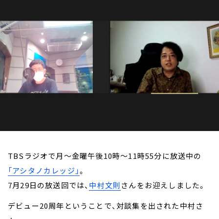
お知らせ
イベント・グッズ
YouTube
会社情報
TBSラジオで月～金曜午後10時～11時55分に放送中の
「アシタノカレッジ」
。
7月29日の放送回では、
中村文則
さんをお迎えしました。
デビュー20周年ということで、対談集を出された中村さ