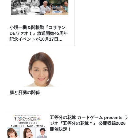
小堺一機＆関根勤『コサキン
DEワァオ！』放送開始45周年
記念イベントが10月17日
（土）に開催決定！本日より
FC先行受付スタート！
腸と肝臓の関係
五等分の花嫁 カードゲーム presents ラ
ジオ『五等分の花嫁＊』 公開収録2026
開催決定！