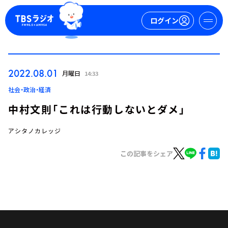
ログイン
マイページ
2022.08.01
月曜日
14:33
新規会員登録
ログイン
社会・政治・経済
中村文則「これは行動しないとダメ」
アシタノカレッジ
この記事をシェア
今日の番組表
週間番組表
トピックス
TBS Podcast