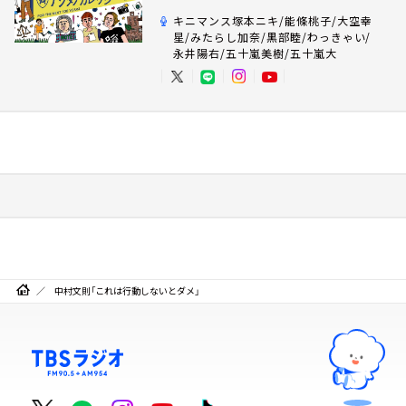
キニマンス塚本ニキ/能條桃子/大空幸
星/みたらし加奈/黒部睦/わっきゃい/
永井陽右/五十嵐美樹/五十嵐大
中村文則「これは行動しないとダメ」