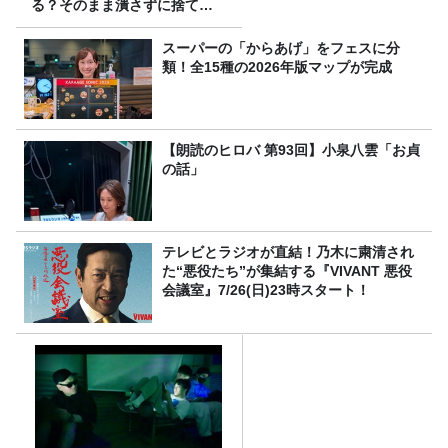
る？そのまま潰さずに捨て
る？
スーパーの「からあげ」をフェスに分
類！全15種の2026年版マップが完成
【朗読のヒロバ 第93回】小泉八雲「お貞
の話」
テレビとラジオが直結！乃木に粛清され
た“悪役たち”が集結する『VIVANT 悪役
会議室』7/26(日)23時スタート！