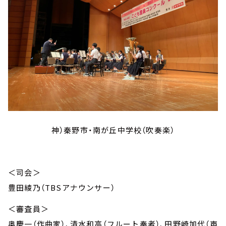
神）秦野市・南が丘中学校（吹奏楽）
＜司会＞
豊田綾乃（TBSアナウンサー）
＜審査員＞
奥慶一（作曲家）、清水和高（フルート奏者）、田野崎加代（声