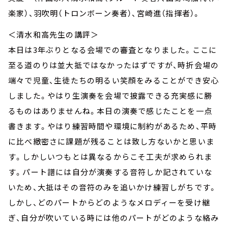
楽家）、羽吹明（トロンボーン奏者）、宮崎進（指揮者）。
＜清水和高先生の講評＞
本日は3年ぶりとなる会場での審査となりました。ここに
至る道のりは並大抵ではなかったはずですが、時折会場の
端々で児童、生徒たちの明るい笑顔をみることができ安心
しました。やはり生演奏を会場で披露できる充実感に勝
るものはありませんね。本日の演奏で感じたことを一点
書きます。やはり練習時間や環境に制約があるため、平時
に比べ緻密さに課題が残ることは致し方ないかと思いま
す。しかしいつもとは異なるからこそ工夫が求められま
す。パート譜には自分が演奏する音符しか記されていな
いため、大抵はその音符のみを追いかけ練習しがちです。
しかし、どのパートからどのようなメロディーを受け継
ぎ、自分が吹いている時には他のパートがどのような絡み