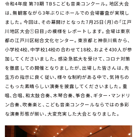
お知らせ
令和4年度 第70期 TBSこども音楽コンクール。地区大会
イベント・グッズ
は、無観客ながら3年ぶりにホールでの会場審査が実現し
YouTube
ました。今回は、その幕開けとなった7月25日（月）の「江戸
会社情報
川地区大会①日目」の模様をレポートします。会場は東京
都の江戸川区総合文化センター。東京都と神奈川県から、
小学校4校、中学校14校の合わせて18校、およそ430人が参
加してくださいました。感染急拡大を受けて、コロナ対策
を徹底しての開催となりましたが、出場した皆さんは、先
生方の指示に良く従い、様々な制約がある中で、気持ちの
こもった素晴らしい演奏を披露してくださいました。重
唱、合唱、和太鼓合奏、木琴合奏、筝合奏、ギター・マンドリ
ン合奏、吹奏楽と、こども音楽コンクールならではの多彩
な演奏形態が揃い、大変充実した大会となりました。