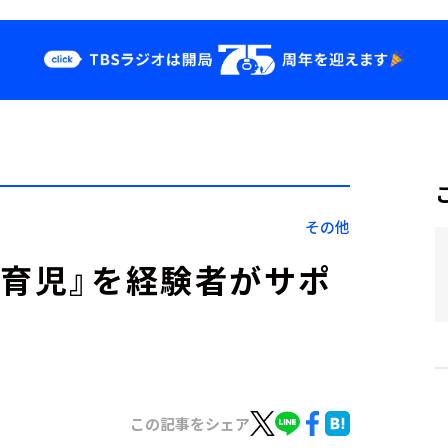
クス
イベント・グッ
ズ
st
YouTube
せ
会社情報
その他
胎育児』を経験者がサポ
この記事をシェア