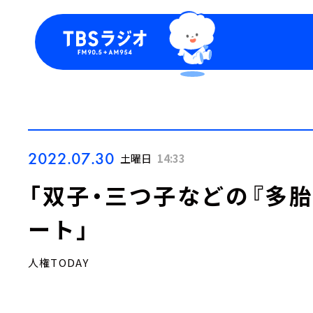
今日の番組表
トピッ
週間番組表
TBS
Podca
お知ら
2022.07.30
土曜日
14:33
「双子・三つ子などの『多
ート」
人権TODAY