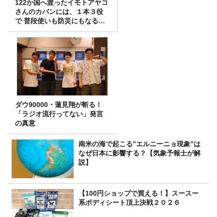
122か国へ渡ったイモトアヤコ
さんのカバンには、１本３役
で 普段使いも防災にもなる最
強の棒が入っていた！
ダウ90000・蓮見翔が斬る！
「ラジオ流行ってない」発言
の真意
南米の海で起こる”エルニーニョ現象”は
なぜ日本に影響する？【気象予報士が解
説】
【100円ショップで買える！】スースー
系ボディシート頂上決戦２０２６