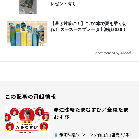
レゼント有り
【暑さ対策に！】この1本で夏を乗り切
れ！ スースースプレー頂上決戦2026！
Recommended by
この記事の番組情報
赤江珠緒たまむすび／金曜たま
むすび
赤江珠緒/カンニング竹山/山里亮太/博