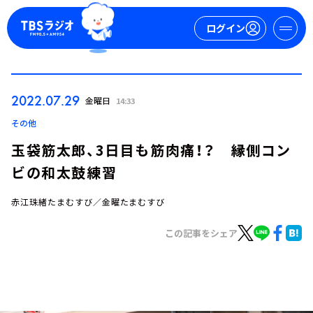
ログイン
マイページ
2022.07.29
金曜日
14:33
新規会員登録
ログイン
その他
玉袋筋太郎、3日目も筋肉痛！？ 縁側コン
ビの和太鼓練習
赤江珠緒たまむすび／金曜たまむすび
この記事をシェア
今日の番組表
週間番組表
トピックス
TBS Podcast