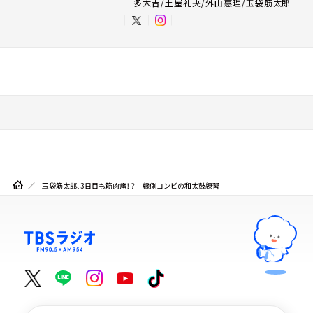
多大吉/土屋礼央/外山惠理/玉袋筋太郎
玉袋筋太郎、3日目も筋肉痛！？ 縁側コンビの和太鼓練習