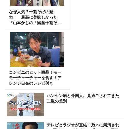
なぜ人気？十割そばの魅
力！ 最高に美味しかった
『山本かじの「国産十割そ
ば」』とは？【十割そば10種
食べ比べ】
コンビニのヒット商品！モー
モーチャーチャーを食す！ア
レンジ自在のレシピ付き
ハンセン病と外国人。見過ごされてきた
二重の差別
テレビとラジオが直結！乃木に粛清され