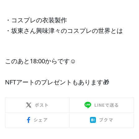
お知らせ
イベント・グッズ
YouTube
・コスプレの衣装製作
👗
会社情報
・坂東さん興味津々のコスプレの世界とは
🤔
このあと18:00からです☺️
NFTアートのプレゼントもあります🎁
ポスト
LINEで送る
シェア
ブクマ