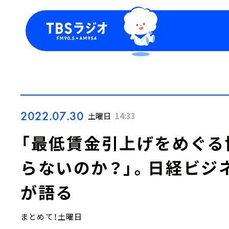
今日の番組表
トピッ
週間番組表
TBS
Podca
お知ら
2022.07.30
土曜日
14:33
「最低賃金引上げをめぐる
らないのか？」。日経ビジ
が語る
まとめて！土曜日