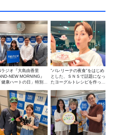
BSラジオ『大島由香里
”バレリーナの夜食”をはじめ
AND-NEW MORNING』
とした、ＳＮＳで話題になっ
「健康ハートの日」特別企
たヨーグルトレシピを作って
8/10（月）に放送
みた！