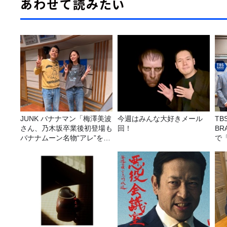
あわせて読みたい
JUNK バナナマン「梅澤美波
今週はみんな大好きメール
T
さん、乃木坂卒業後初登場も
回！
BR
バナナムーン名物“アレ”を喰
で
らう」
画を