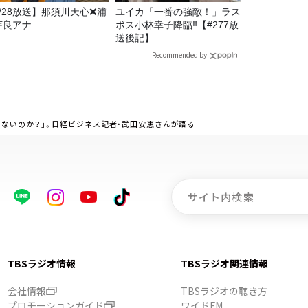
7/28放送】那須川天心❌浦
ユイカ「一番の強敵！」ラス
芽良アナ
ボス小林幸子降臨‼【#277放
送後記】
Recommended by
ないのか？」。日経ビジネス記者・武田安恵さんが語る
TBSラジオ情報
TBSラジオ関連情報
会社情報
TBSラジオの聴き方
プロモーションガイド
ワイドFM