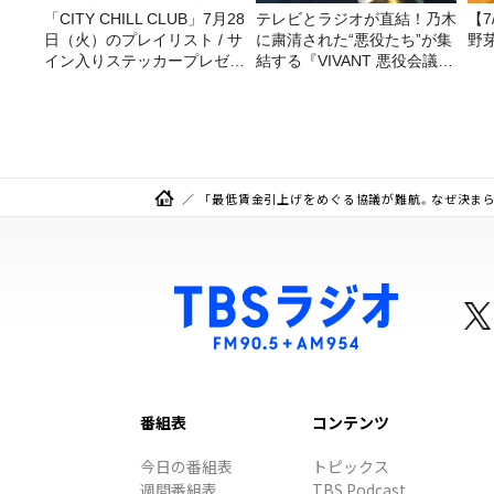
「CITY CHILL CLUB」7月28
テレビとラジオが直結！乃木
【
日（火）のプレイリスト / サ
に粛清された“悪役たち”が集
野
イン入りステッカープレゼン
結する『VIVANT 悪役会議
ト有り
室』7/26(日)23時スタート！
「最低賃金引上げをめぐる協議が難航。なぜ決まら
番組表
コンテンツ
今日の番組表
トピックス
週間番組表
TBS Podcast