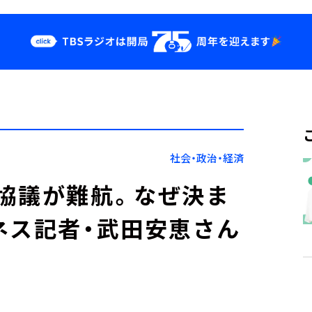
クス
イベント・グッ
ズ
st
YouTube
せ
会社情報
社会・政治・経済
協議が難航。なぜ決ま
ネス記者・武田安恵さん