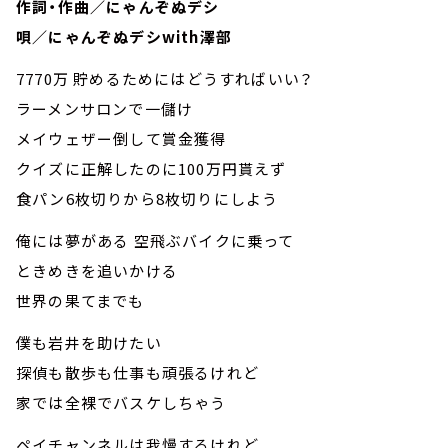
作詞・作曲／にゃんぞぬデシ
唄／にゃんぞぬデシwith澤部
7770万 貯めるためにはどうすればいい？
ラーメンサロンで一儲け
メイウェザー倒して賞金獲得
クイズに正解したのに100万円貰えず
食パン6枚切りから8枚切りにしよう
俺には夢がある 空飛ぶバイクに乗って
ときめきを追いかける
世界の果てまでも
僕も岩井を助けたい
探偵も散歩も仕事も頑張るけれど
家では全裸でバスケしちゃう
ペイチャンネルは我慢するけれど