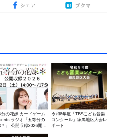
シェア
ブクマ
等分の花嫁 カードゲーム
令和8年度「TBSこども音楽
esents ラジオ『五等分の
コンクール」練馬地区大会レ
＊』 公開収録2026開催
ポート
定！