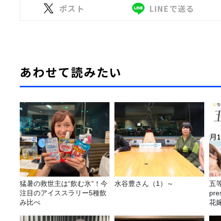
ポスト
LINEで送る
あわせて読みたい
猛暑の救世主は“飲む氷”！今
水谷豊さん（1）～
五
注目のアイススラリー5種飲
pr
み比べ
花嫁
決