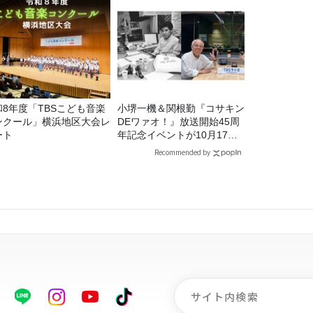
和8年度「TBSこども音楽
小堺一機＆関根勤『コサキン
ンクール」横浜地区大会レ
DEワァオ！』放送開始45周
ート
年記念イベントが10月17日
（土）に開催決定！本日より
Recommended by
FC先行受付スタート！