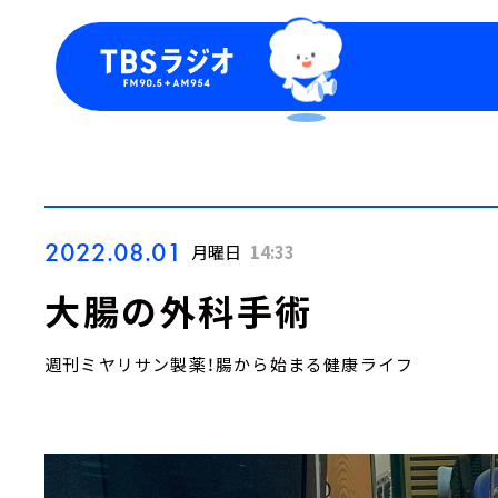
今日の番組表
トピッ
週間番組表
TBS
Podca
お知ら
2022.08.01
月曜日
14:33
大腸の外科手術
週刊ミヤリサン製薬！腸から始まる健康ライフ