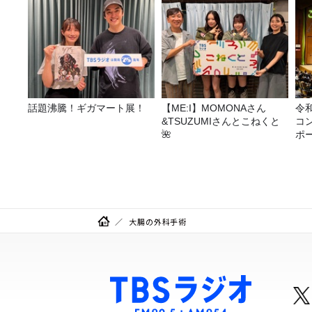
話題沸騰！ギガマート展！
【ME:I】MOMONAさん
令
&TSUZUMIさんとこねくと
コ
🌺
ポ
大腸の外科手術