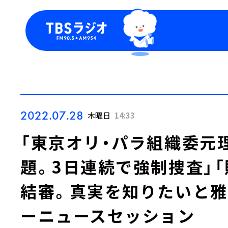
今日の番組表
トピッ
週間番組表
TBS
Podca
お知ら
2022.07.28
木曜日
14:33
「東京オリ・パラ組織委元
題。3日連続で強制捜査」
結審。真実を知りたいと雅
ーニュースセッション