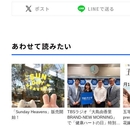
ポスト
LINEで送る
あわせて読みたい
「Sunday Heavens」販売開
TBSラジオ『大島由香里
五
始！
BRAND-NEW MORNING』
pr
で「健康ハートの日」特別企
花嫁
画を8/10（月）に放送
決