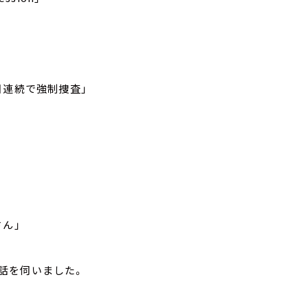
日連続で強制捜査」
ん」
話を伺いました。