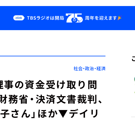
クス
イベント・グッ
ズ
st
YouTube
せ
会社情報
社会・政治・経済
理事の資金受け取り問
「財務省・決済文書裁判、
子さん」ほか▼デイリ