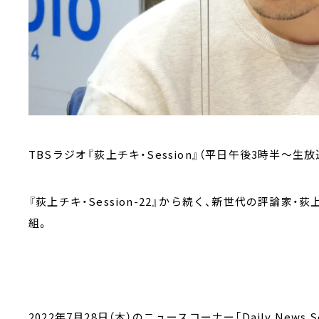
TBSラジオ『荻上チキ・Session』（平日午後3時半～生放
『荻上チキ・Session-22』から続く、新世代の評論
組。
2022年7月28日（木）のニュースコーナー「Daily News Se