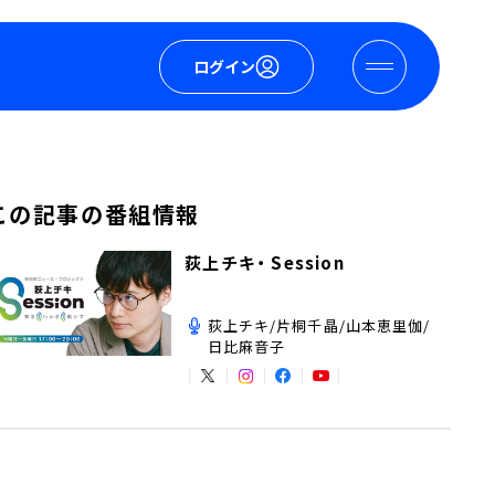
ログイン
この記事の番組情報
荻上チキ・ Session
荻上チキ/片桐千晶/山本恵里伽/
日比麻音子