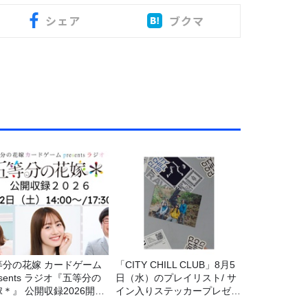
シェア
ブクマ
等分の花嫁 カードゲーム
「CITY CHILL CLUB」8月5
esents ラジオ『五等分の
日（水）のプレイリスト/ サ
＊』 公開収録2026開催
イン入りステッカープレゼン
定！
ト有り