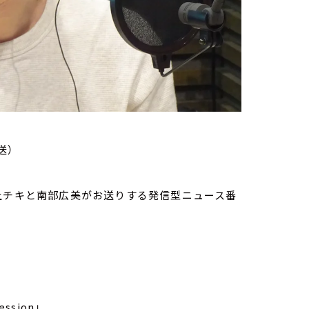
送）
家・荻上チキと南部広美がお送りする発信型ニュース番
ssion」