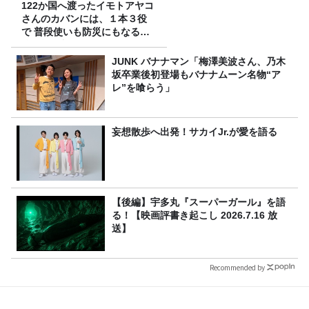
122か国へ渡ったイモトアヤコ
さんのカバンには、１本３役
で 普段使いも防災にもなる最
強の棒が入っていた！
JUNK バナナマン「梅澤美波さん、乃木
坂卒業後初登場もバナナムーン名物“ア
レ”を喰らう」
妄想散歩へ出発！サカイJr.が愛を語る
【後編】宇多丸『スーパーガール』を語
る！【映画評書き起こし 2026.7.16 放
送】
Recommended by