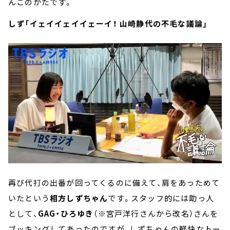
んこのかたです。
しず「イェイイェイイェーイ！ 山崎静代の不毛な議論」
再び代打の出番が回ってくるのに備えて、肩をあっためて
いたという
相方しずちゃん
です。スタッフ的には助っ人
として、
GAG・ひろゆき
（※宮戸洋行さんから改名）さんを
ブッキングしてあったのですが、しずちゃんの軽快なトー