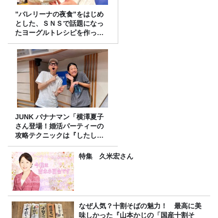
”バレリーナの夜食”をはじめ
とした、ＳＮＳで話題になっ
たヨーグルトレシピを作って
みた！
JUNK バナナマン「横澤夏子
さん登場！婚活パーティーの
攻略テクニックは『したし
げ』！？」
特集 久米宏さん
なぜ人気？十割そばの魅力！ 最高に美
味しかった『山本かじの「国産十割そ