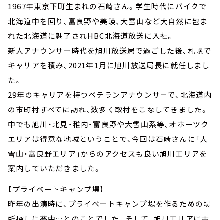
1967年東京下町生まれの石崎さん。学生時代にバイクで
北海道中を回り、富良野や美瑛、大雪山など大自然に包ま
れた北海道に魅了されHBC北海道放送に入社。
新人アナウンサー時代を旭川放送局で過ごした後、札幌で
キャリアを積み、2021年1月に旭川放送局長に就任しまし
た。
29年のキャリアを持つベテランアナウンサーで、北海道内
の市町村すべてに訪れ、数多く取材をこなしてきました。
中でも旭川・北見・稚内・富良野や大雪山系等、オホーツク
エリアは得意な地域ということで、今回は石崎さんに「大
雪山・富良野エリア」からのアクセスも良い旭川エリアを
案内していただきました。
【プライベートキャンプ場】
昨年の出演時に、プライベートキャンプ場を作るための場
所探しに夢中…とのことでした。そして、旭川エリアに古