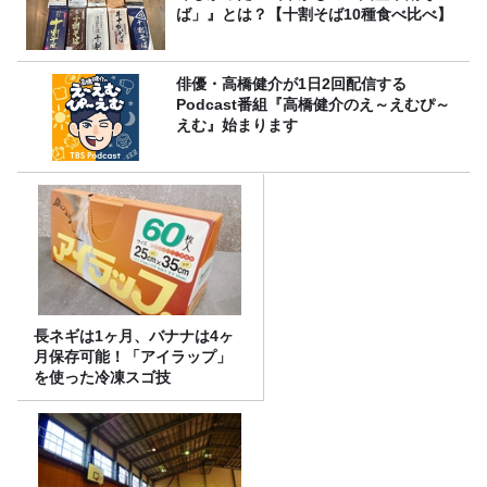
ば」』とは？【十割そば10種食べ比べ】
俳優・高橋健介が1日2回配信する
Podcast番組『高橋健介のえ～えむぴ～
えむ』始まります
長ネギは1ヶ月、バナナは4ヶ
月保存可能！「アイラップ」
を使った冷凍スゴ技