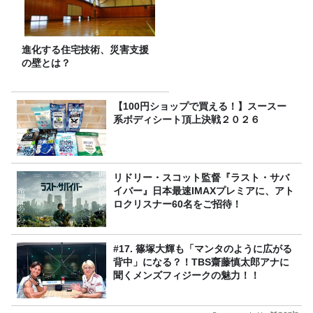
進化する住宅技術、災害支援
の壁とは？
【100円ショップで買える！】スースー
系ボディシート頂上決戦２０２６
リドリー・スコット監督『ラスト・サバ
イバー』日本最速IMAXプレミアに、アト
ロクリスナー60名をご招待！
#17. 篠塚大輝も「マンタのように広がる
背中」になる？！TBS齋藤慎太郎アナに
聞くメンズフィジークの魅力！！