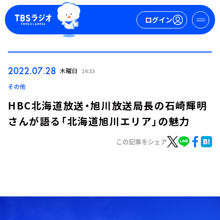
ログイン
マイページ
2022.07.28
木曜日
14:33
新規会員登録
ログイン
その他
HBC北海道放送・旭川放送局長の石崎輝明
さんが語る「北海道旭川エリア」の魅力
この記事をシェア
今日の番組表
週間番組表
トピックス
TBS Podcast