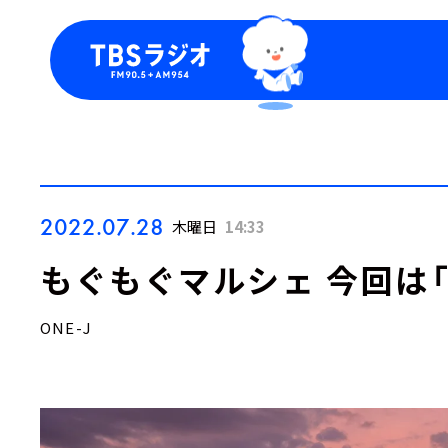
今日の番組表
トピッ
週間番組表
TBS
Podca
お知ら
2022.07.28
木曜日
14:33
もぐもぐマルシェ 今回は「
ONE-J